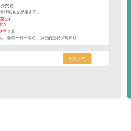
 中介交易
国老牌域名交易服务商，
22.cn
522
这里
查看
人，全程一对一沟通，为您的交易保驾护航
试试手气