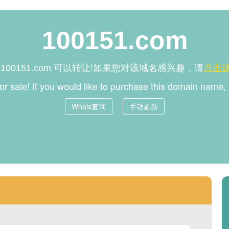
100151.com
名
可以转让!如果您对该域名感兴趣，请
点击
100151.com
for sale! If you would like to purchase this domain name
Whois查询
手动刷新